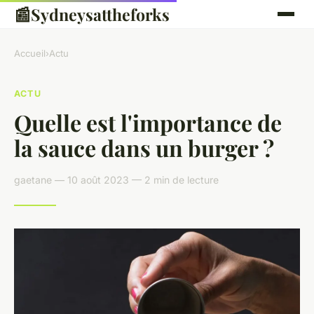
📰
Sydneysattheforks
Accueil
›
Actu
ACTU
Quelle est l'importance de
la sauce dans un burger ?
gaetane — 10 août 2023 — 2 min de lecture