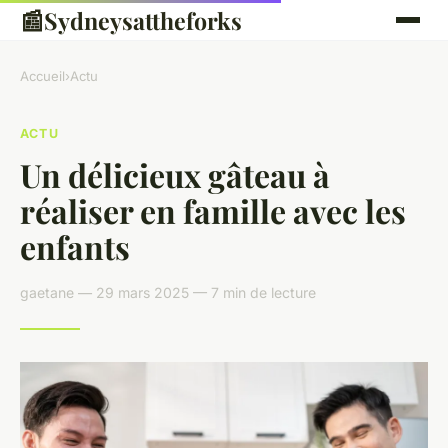
📰
Sydneysattheforks
Accueil
›
Actu
ACTU
Un délicieux gâteau à
réaliser en famille avec les
enfants
gaetane — 29 mars 2025 — 7 min de lecture