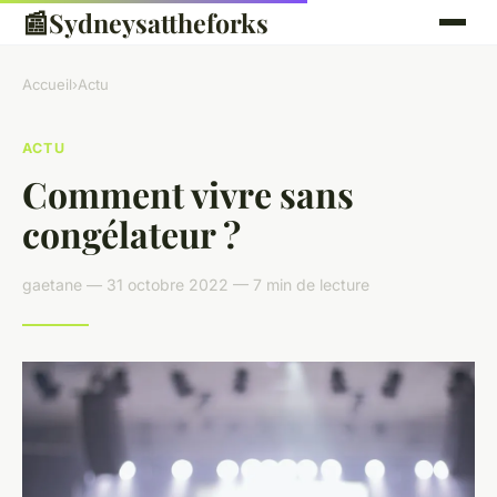
📰
Sydneysattheforks
Accueil
›
Actu
ACTU
Comment vivre sans
congélateur ?
gaetane — 31 octobre 2022 — 7 min de lecture