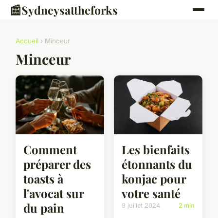
📰
Sydneysattheforks
Accueil
› Minceur
Minceur
Comment
Les bienfaits
préparer des
étonnants du
toasts à
konjac pour
l'avocat sur
votre santé
du pain
9 juillet 2024
2 min