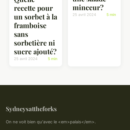
minceur?
recette pour
un sorbet à la
25 avril 2024
5 min
framboise
sans
sorbetière ni
sucre ajouté?
25 avril 2024
5 min
Sydneysattheforks
On ne voit bien qu'avec le <em>palais</em>.