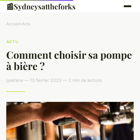
📰
Sydneysattheforks
Accueil
›
Actu
ACTU
Comment choisir sa pompe
à bière ?
gaetane — 13 février 2023 — 2 min de lecture