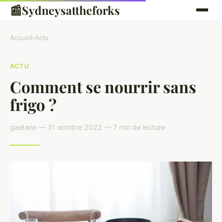
📰
Sydneysattheforks
Accueil
›
Actu
ACTU
Comment se nourrir sans
frigo ?
gaetane — 31 octobre 2022 — 7 min de lecture