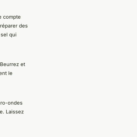
pe compte
préparer des
sel qui
 Beurrez et
ent le
icro-ondes
e. Laissez