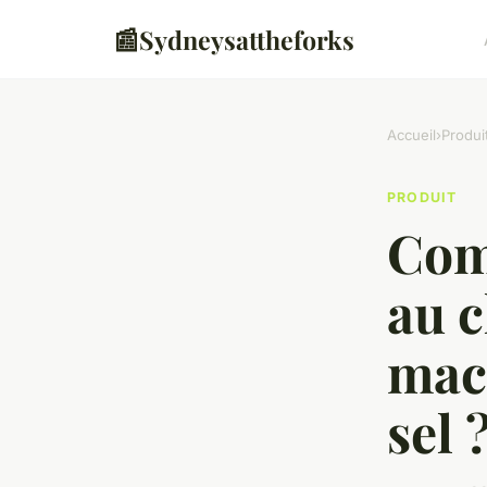
📰
Sydneysattheforks
Accueil
›
Produi
PRODUIT
Com
au c
mac
sel 