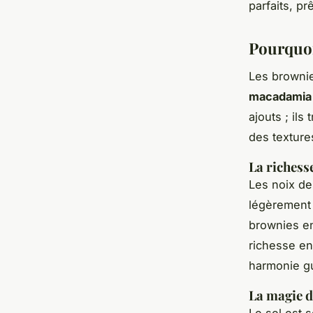
parfaits, pr
Pourquoi
Les brownie
macadamia
ajouts ; il
des textures
La richess
Les noix de
légèrement 
brownies en
richesse en
harmonie gus
La magie d