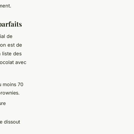
ment.
arfaits
ial de
ion est de
 liste des
ocolat avec
au moins 70
brownies.
ure
se dissout