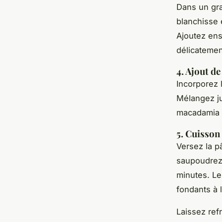
Dans un gra
blanchisse
Ajoutez ens
délicatemen
4. Ajout de
Incorporez 
Mélangez ju
macadamia 
5. Cuisson
Versez la p
saupoudrez 
minutes. Le
fondants à l
Laissez ref