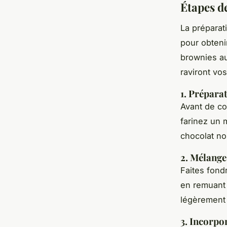
Étapes d
La préparat
pour obteni
brownies au
raviront vos
1. Prépara
Avant de co
farinez un 
chocolat no
2. Mélange
Faites fond
en remuant 
légèrement r
3. Incorpo