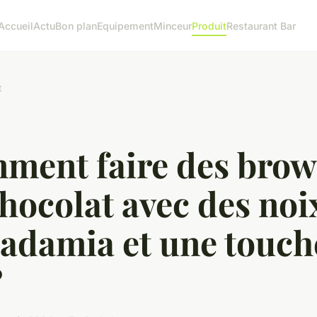
Accueil
Actu
Bon plan
Equipement
Minceur
Produit
Restaurant Bar
t
ment faire des brow
hocolat avec des noi
adamia et une touch
?