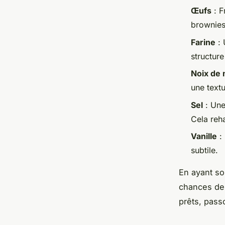
Œufs
: F
brownies 
Farine
: 
structure
Noix de
une text
Sel
: Une
Cela reh
Vanille
: 
subtile.
En ayant so
chances de 
prêts, pass