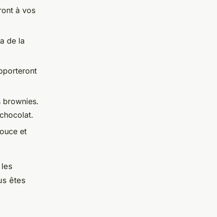
ront à vos
a de la
pporteront
s brownies.
 chocolat.
ouce et
 les
us êtes