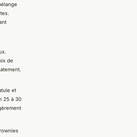
mélange
tes.
ant
ux.
oix de
catement.
tule et
n 25 à 30
égèrement
brownies