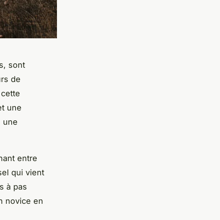
s, sont
rs de
 cette
et une
n une
nant entre
el qui vient
as à pas
un novice en