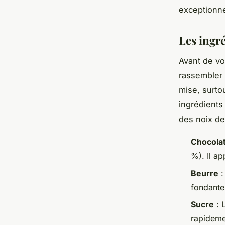
exceptionne
Les ingr
Avant de vo
rassembler
mise, surtou
ingrédients
des noix de
Chocolat
%). Il ap
Beurre
:
fondante
Sucre
: 
rapideme