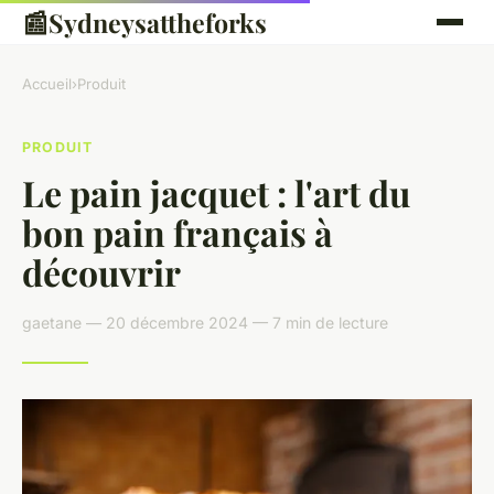
📰
Sydneysattheforks
Accueil
›
Produit
PRODUIT
Le pain jacquet : l'art du
bon pain français à
découvrir
gaetane — 20 décembre 2024 — 7 min de lecture